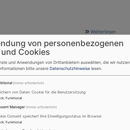
Weiterlesen
über
Lande
ndung von personenbezogenen
Christ
 und Cookies
Kopp
in
enste und Anwendungen von Drittanbietern auswählen, die wir nutze
mar Frey
Tansa
Informationen bitte unsere
Datenschutzhinweise
lesen.
und
Kenia
Im Rahmen der Missions- und
ktional
(immer erforderlich)
Partnerschaftskonferenz Tansania
ichern von Daten: Cookie für die Benutzersitzung
auf der Tagung in der
ck
:
Funktional
Landvolkshochschule Petersberg
sent Manager
(immer erforderlich)
grüßte Diakon Dietmar Frey,
Referent und Dekanatsbeauftragter
kie Consent speichert Ihre Einwilligungsstatus im Browser
ck
:
Funktional
für internationale Partnerschaften,