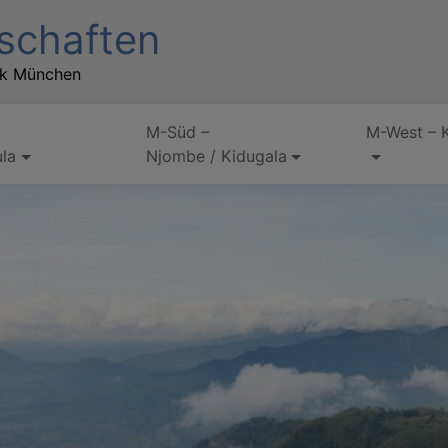
schaften
rk München
M-Süd –
M-West – 
la
Njombe / Kidugala