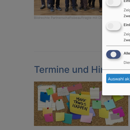
Ein
Zei
Zwe
Bildrechte
Partnerschaftsbeauftragte mit Diakon Dietmar Frey 
Ein
Zei
Zwe
All
Die
Termine und Hinweis
Auswahl ak