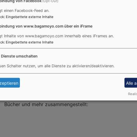
die engagierten ehrenamtlichen
bindung von Facebook
(Opt-Out)
Partnerschaftsbeauftragten im
gt einen Facebook-Feed an.
Evangelisch-Lutherischen Dekanat
ck
:
Eingebettete externe Inhalte
(mit der Weltlkugel)
München.
bindung von www.bagamoyo.com über ein iFrame
gt Inhalte von www.bagamoyo.com innerhalb eines iFrames an.
Weiterlesen
über
ck
:
Eingebettete externe Inhalte
Gruß
von
e Dienste umschalten
Diako
Dietm
sen Schalter nutzen, um alle Dienste zu aktivieren/deaktivieren.
e
Frey
zeptieren
Alle 
Bei den Missionstagen 2026 in Petersberg wurden
Reali
wieder jede Menge Hinweise auf Veranstaltungen,
Bücher und mehr zusammengestellt: