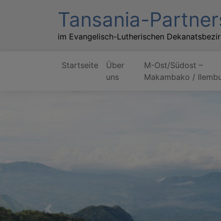
Direkt
Tansania-Partner
zum
Inhalt
im Evangelisch-Lutherischen Dekanatsbezi
Startseite
Über
M-Ost/Südost –
Hauptnavigation
uns
Makambako / Ilembu
Previous