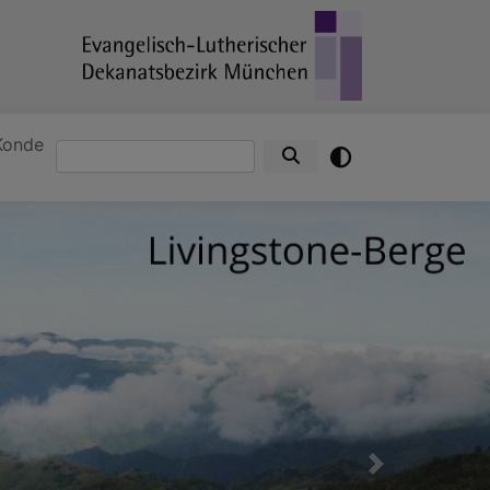
Konde
Suche
Next