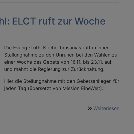
Missi
2026
l: ELCT ruft zur Woche
Die Evang.-Luth. Kirche Tansanias ruft in einer
Stellungnahme zu den Unruhen bei den Wahlen zu
einer Woche des Gebets von 16.11. bis 23.11. auf
und mahnt die Regierung zur Zurückhaltung.
Hier die Stellungnahme mit den Gebetsanliegen für
jeden Tag (übersetzt von Mission EineWelt):
Weiterlesen
über
Unruh
nach
der