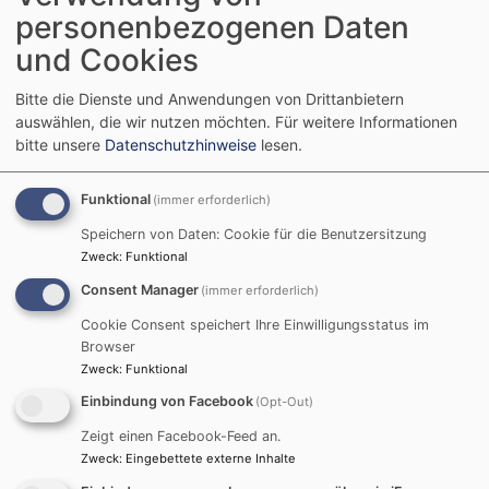
Tansania - Mehr als
personenbezogenen Daten
Tingatinga!" jetzt
und Cookies
auch in München
Bitte die Dienste und Anwendungen von Drittanbietern
auswählen, die wir nutzen möchten.
Für weitere Informationen
bitte unsere
Datenschutzhinweise
lesen.
Funktional
(immer erforderlich)
Speichern von Daten: Cookie für die Benutzersitzung
Zweck
:
Funktional
Consent Manager
(immer erforderlich)
Cookie Consent speichert Ihre Einwilligungsstatus im
Bildrechte
tanzaniart.de (Mac Sawaya, Kilimanjaro, 2022, Öl auf Leinwand)
Browser
Die große Ausstellung zeigt rund 40 Werke
Zweck
:
Funktional
tansanischer Künstler*innen. So wird die Vielfalt der
Einbindung von Facebook
(Opt-Out)
Stile und die Lebendigkeit der zeitgenössischen Kunst
Zeigt einen Facebook-Feed an.
Tansanias erlebbar. Die große Ausdruckskraft der
Zweck
:
Eingebettete externe Inhalte
Bilder begeistert!