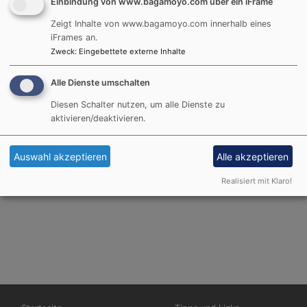
Einbindung von www.bagamoyo.com über ein iFrame
Zu sehen sind die Werke bis zum 23.12.25 in
Zeigt Inhalte von www.bagamoyo.com innerhalb eines
St.Galler Kantonalbank Deutschland AG
iFrames an.
Prannerstr. 11
Zweck
:
Eingebettete externe Inhalte
80333 München
Mo-Fr 9-17.30 h
Alle Dienste umschalten
bitte anmelden unter 089 12501830
Diesen Schalter nutzen, um alle Dienste zu
aktivieren/deaktivieren.
Mehr Informationen auf den Webseiten
des Kurators:
https://tanzaniart.de/Exhibition/
der Urbis Foundation (Unterstützers der Ausstellung):
Auswahl akzeptieren
Alle akzeptieren
https://urbis-foundation.de/de/aktuelles.html
Realisiert mit Klaro!
Hauptnavigation
Fußbereichsmenü