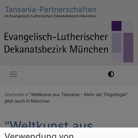
Direkt
Tansania-Partnerschaften
zum
im Evangelisch-Lutherischen Dekanatsbezirk München
Inhalt
Hauptnavigation
Startseite
"Weltkunst aus Tansania - Mehr als Tingatinga!"
jetzt auch in München
"Weltkunst aus
Verwendung von