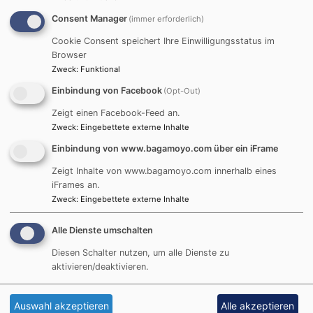
Consent Manager
(immer erforderlich)
Jochen Döring berichtet
Cookie Consent speichert Ihre Einwilligungsstatus im
über seine Reise nach
Browser
Zweck
:
Funktional
Ilembula
Einbindung von Facebook
(Opt-Out)
Samstag, 29. November
Zeigt einen Facebook-Feed an.
2025 um 15:30 Uhr
Zweck
:
Eingebettete externe Inhalte
Gemeindesaal der
Einbindung von www.bagamoyo.com über ein iFrame
Jesuskirche Haar
Waldluststr. 36, 85540 Haar
Zeigt Inhalte von www.bagamoyo.com innerhalb eines
iFrames an.
Alle Interessenten sind herzlich eingeladen!
Zweck
:
Eingebettete externe Inhalte
Anmeldungen erbeten an
jodoehaar@gmail.com
Alle Dienste umschalten
Diesen Schalter nutzen, um alle Dienste zu
aktivieren/deaktivieren.
Hauptnavigation
Fußbereichsmenü
Startseite
Tipps und Links
Auswahl akzeptieren
Alle akzeptieren