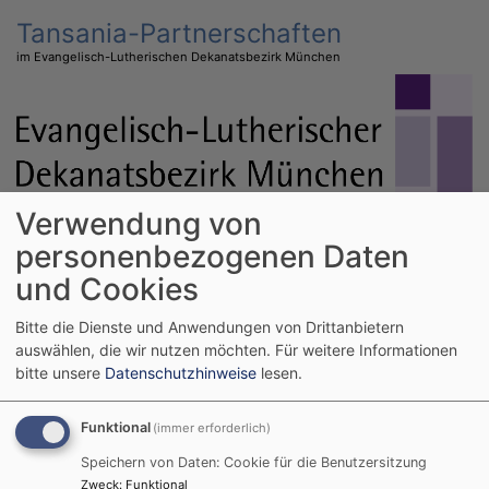
Direkt
Tansania-Partnerschaften
zum
im Evangelisch-Lutherischen Dekanatsbezirk München
Inhalt
Verwendung von
personenbezogenen Daten
Hauptnavigation
und Cookies
Bitte die Dienste und Anwendungen von Drittanbietern
Startseite
Reisebericht von Herrn Döring
auswählen, die wir nutzen möchten.
Für weitere Informationen
bitte unsere
Datenschutzhinweise
lesen.
Reisebericht von
Funktional
(immer erforderlich)
Herrn Döring
Speichern von Daten: Cookie für die Benutzersitzung
Zweck
:
Funktional