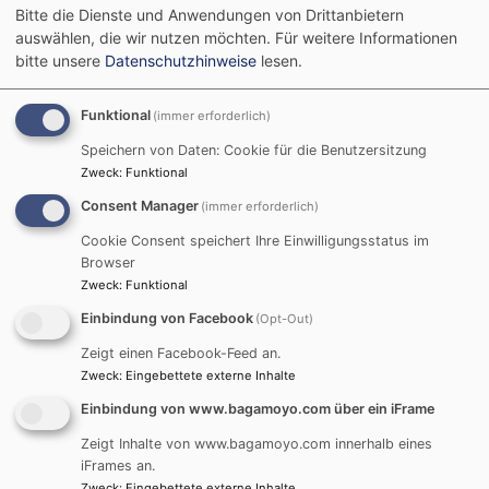
Partnerschaftstage
Bitte die Dienste und Anwendungen von Drittanbietern
auswählen, die wir nutzen möchten.
Für weitere Informationen
bitte unsere
Datenschutzhinweise
lesen.
Einmal im
Jahr feiern
Funktional
(immer erforderlich)
wir
Speichern von Daten: Cookie für die Benutzersitzung
Zweck
:
Funktional
Consent Manager
(immer erforderlich)
Cookie Consent speichert Ihre Einwilligungsstatus im
Browser
gemeinsam in den Gemeinden hier und dort
Zweck
:
Funktional
Partnerschaftstag. Da steht die Partnerschaft im
Einbindung von Facebook
(Opt-Out)
Mittelpunkt des Gottesdienstes Abwechselnd wird ein
Zeigt einen Facebook-Feed an.
Predigttext vorgeschlagen und Impulse dazu an die
Zweck
:
Eingebettete externe Inhalte
Partner geschickt. In den Fürbitten greifen wir die Nöte
Einbindung von www.bagamoyo.com über ein iFrame
und Sorgen der Partner auf. In vielen Gemeinden gibt
es anschließend noch einen Kirchenkaffee oder ein
Zeigt Inhalte von www.bagamoyo.com innerhalb eines
Gemeindefest, wo mehr über die Partnerschaft
iFrames an.
Zweck
:
Eingebettete externe Inhalte