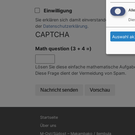
Einwilligung
All
Sie erklären sich damit einverstanden, dass Ihre
Die
der
Datenschutzerklärung
.
CAPTCHA
Auswahl ak
Math question (3 + 4 =)
Lösen Sie diese einfache mathematische Aufgabe 
Diese Frage dient der Vermeidung von Spam.
Hauptnavigation
Startseite
Über uns
M-Ost/Südost – Makambako / Ilembula