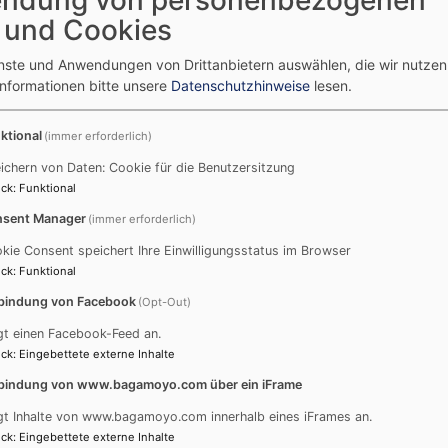
 und Cookies
enste und Anwendungen von Drittanbietern auswählen, die wir nutze
Informationen bitte unsere
Datenschutzhinweise
lesen.
ktional
(immer erforderlich)
ichern von Daten: Cookie für die Benutzersitzung
ck
:
Funktional
sent Manager
(immer erforderlich)
kie Consent speichert Ihre Einwilligungsstatus im Browser
ck
:
Funktional
bindung von Facebook
(Opt-Out)
gt einen Facebook-Feed an.
ck
:
Eingebettete externe Inhalte
bindung von www.bagamoyo.com über ein iFrame
gt Inhalte von www.bagamoyo.com innerhalb eines iFrames an.
ks oder Internetadressen an.
ck
:
Eingebettete externe Inhalte