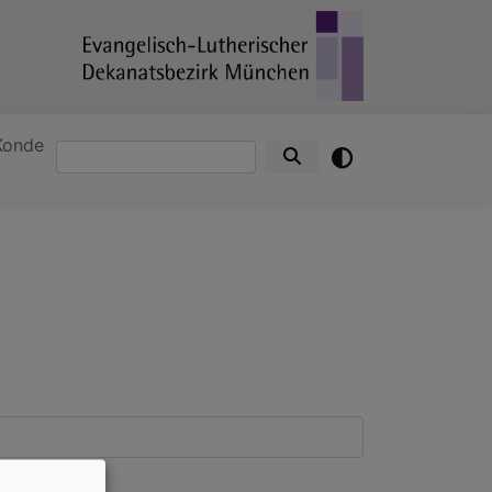
Konde
Suche