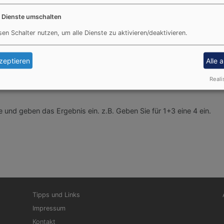
e Dienste umschalten
 Daten zur Bearbeitung Ihres Anliegens verwendet werden. Weitere I
sen Schalter nutzen, um alle Dienste zu aktivieren/deaktivieren.
zeptieren
Alle 
Reali
und geben das Ergebnis ein. z.B. Geben Sie für 1+3 eine 4 ein.
Fußbereichsmenü
Be
Tipps und Links
Impressum
Kontakt