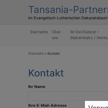
Direkt
Tansania-Partner
zum
Inhalt
im Evangelisch-Lutherischen Dekanatsbezi
Startseite
Über
M-Ost/Südost –
Hauptnavigation
uns
Makambako / Ilembu
Startseite
Kontakt
Kontakt
Ihr Name
Ihre E-Mail-Adresse
Verwe