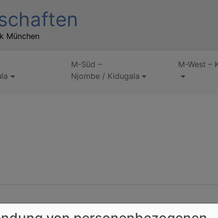
schaften
rk München
M-Süd –
M-West – 
la
Njombe / Kidugala
ndung von personenbezogenen