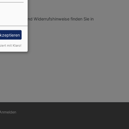
nformationen und Widerrufshinweise finden Sie in
akzeptieren
siert mit Klaro!
nutzermenü
Anmelden