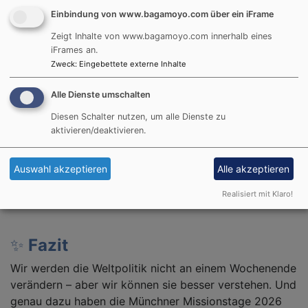
Darüber taschten wir und in kleinen Gruppen aus.
Einbindung von www.bagamoyo.com über ein iFrame
Ergebnisse Weltcafé
2.78 MB
Zeigt Inhalte von www.bagamoyo.com innerhalb eines
iFrames an.
Zweck
:
Eingebettete externe Inhalte
🤝
Begegnung, Austausch,
Vernetzung
Alle Dienste umschalten
Neben den Vorträgen boten die Missionstage viel
Diesen Schalter nutzen, um alle Dienste zu
aktivieren/deaktivieren.
Raum für Gespräche, Diskussionen und persönliche
Begegnungen. Die Atmosphäre auf dem Petersberg
machte deutlich: Verstehen wächst im Austausch –
Auswahl akzeptieren
Alle akzeptieren
gerade dann, wenn unterschiedliche Perspektiven
Realisiert mit Klaro!
gehört werden.
✨
Fazit
Wir werden die Weltpolitik nicht an einem Wochenende
verändern – aber wir können sie besser verstehen. Und
genau dazu haben die Münchner Missionstage 2026