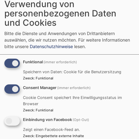
Verwendung von
personenbezogenen Daten
Vortrag Herr Gottwald
1008.45 KB
und Cookies
🌍
Podiumsdiskussion
Bitte die Dienste und Anwendungen von Drittanbietern
auswählen, die wir nutzen möchten.
Für weitere Informationen
Aus Zeitgründen war die abschließende
bitte unsere
Datenschutzhinweise
lesen.
Podiumsdiskussion sehr kurz. Drei Punkte standen im
Fokus:
Funktional
(immer erforderlich)
- die digitale Abhängigkeit,
- die langjährige tansanisch-chinesische Freundschaft,
Speichern von Daten: Cookie für die Benutzersitzung
- die Sichtbarkeit der chinesischen Hilfsprojekte.
Zweck
:
Funktional
Consent Manager
(immer erforderlich)
Ergebnisse Podiumsdiskussion
109.65 KB
Cookie Consent speichert Ihre Einwilligungsstatus im
Browser
Zweck
:
Funktional
🌍
Weltcafé
Einbindung von Facebook
(Opt-Out)
Was habe ich neu gelernt? Sehe ich in der
Zeigt einen Facebook-Feed an.
Globalisierung mehr Risiken oder mehr Chancen?
Zweck
:
Eingebettete externe Inhalte