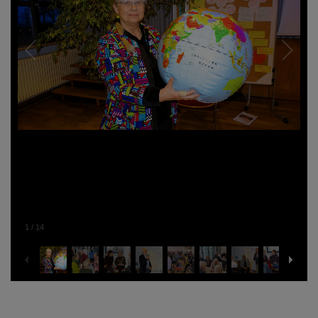
1
/
14