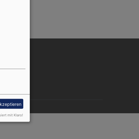
nutzermenü
Anmelden
akzeptieren
siert mit Klaro!