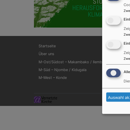
Coo
Zwe
Ein
Zei
Zwe
Hauptnavigation
Ein
Startseite
Zei
Über uns
Zwe
M-Ost/Südost – Makambako / Ilembula
M-Süd – Njombe / Kidugala
All
M-West – Konde
Die
Auswahl ak