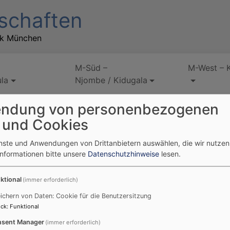
schaften
rk München
M-Süd –
M-West – 
la
Njombe / Kidugala
ndung von personenbezogenen
 und Cookies
enste und Anwendungen von Drittanbietern auswählen, die wir nutze
awandel
Informationen bitte unsere
Datenschutzhinweise
lesen.
ktional
(immer erforderlich)
Der Klimawandel und seine Auswirkungen auf Tansania interessiert viele.
ichern von Daten: Cookie für die Benutzersitzung
ck
:
Funktional
Studientag zum Klimawandel mit besonderem Fokus auf Tansania an. Alle
sent Manager
(immer erforderlich)