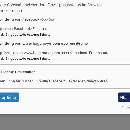
Flyer Studientag Klimawandel
2.87 MB
kie Consent speichert Ihre Einwilligungsstatus im Browser
ck
:
Funktional
bindung von Facebook
(Opt-Out)
gt einen Facebook-Feed an.
ck
:
Eingebettete externe Inhalte
Fußbereichsmenü
Be
bindung von www.bagamoyo.com über ein iFrame
Tipps und Links
gt Inhalte von www.bagamoyo.com innerhalb eines iFrames an.
Impressum
ck
:
Eingebettete externe Inhalte
Kontakt
Cookie-Einstellungen
e Dienste umschalten
Datenschutzerklärung
sen Schalter nutzen, um alle Dienste zu aktivieren/deaktivieren.
Barrierefreiheitserklärung
zeptieren
Alle 
Reali