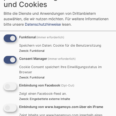
bei Landessynode
und Cookies
und in Gemeinden
Bitte die Dienste und Anwendungen von Drittanbietern
auswählen, die wir nutzen möchten.
Für weitere Informationen
bitte unsere
Datenschutzhinweise
lesen.
Während der
Frühjahrssynode 2023
der Landeskirche
wurde am 31. März die neue
Funktional
(immer erforderlich)
Partnerschaftsvereinbarung zwischen der Evang.-Luth.
Speichern von Daten: Cookie für die Benutzersitzung
Kirche in Bayern und der Evangelical Lutheran Church
Zweck
:
Funktional
in Tanzania unterzeichnet (
Livestream
). Zu diesem
Consent Manager
(immer erforderlich)
Anlass ist der tansanische Chor
Tanzania Kwaya
Cookie Consent speichert Ihre Einwilligungsstatus im
aufgetreten und hat auch bei einem Workshop
Browser
während der Synode mitgewirkt. Leiter und Gründer
Zweck
:
Funktional
dieses Projektchors ist der Musiker Terevaeli Ayo.
Einbindung von Facebook
(Opt-Out)
Nach einer landesweiten Ausschreibung hatte er aus
über 50 Bewerbern sieben Frauen und Männer
Zeigt einen Facebook-Feed an.
Zweck
:
Eingebettete externe Inhalte
ausgewählt, die an diesem einmaligen und zeitlich
begrenzten Projekt mitwirken.
Einbindung von www.bagamoyo.com über ein iFrame
Zeigt Inhalte von www.bagamoyo.com innerhalb eines