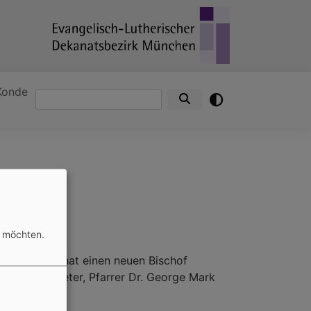
Konde
Suche
n möchten.
 Süddiözese hat einen neuen Bischof
r Stellvertreter, Pfarrer Dr. George Mark