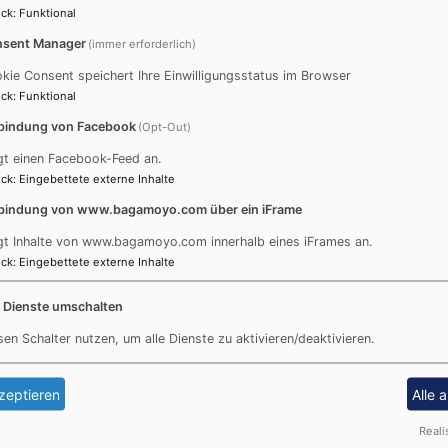
m neuen stellvertretenden Bischof wurde Pfarrer Dr. Gabri
ck
:
Funktional
kanats Makambako).
sent Manager
(immer erforderlich)
kie Consent speichert Ihre Einwilligungsstatus im Browser
e Amtseinführung des neuen Bischofs fand am 13.
ck
:
Funktional
tober in Njombe mit großen Feierlichkeiten statt. Nicht
r viele kirchliche Würdenträger sondern auch Vertreter
bindung von Facebook
(Opt-Out)
r Regierung waren mit dabei.
gt einen Facebook-Feed an.
ck
:
Eingebettete externe Inhalte
bindung von www.bagamoyo.com über ein iFrame
gt Inhalte von www.bagamoyo.com innerhalb eines iFrames an.
ck
:
Eingebettete externe Inhalte
e Dienste umschalten
sen Schalter nutzen, um alle Dienste zu aktivieren/deaktivieren.
Pfa
zeptieren
Alle 
Reali