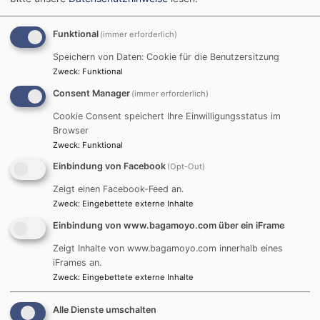
Süd
Funktional
(immer erforderlich)
Speichern von Daten: Cookie für die Benutzersitzung
Wir freuen uns sehr,
Zweck
:
Funktional
diesen Sommer vom 4.
Consent Manager
(immer erforderlich)
bis 27. Juli 2023 wieder
Cookie Consent speichert Ihre Einwilligungsstatus im
vier Gäste aus unseren
Browser
tansanischen
Zweck
:
Funktional
Partnergemeinden in
Einbindung von Facebook
(Opt-Out)
München zu begrüßen.
Zeigt einen Facebook-Feed an.
Gegenseitige Besuche zählen zu den Höhepunkten der
Zweck
:
Eingebettete externe Inhalte
Partnerschaft. Die Begegnung mit Freundinnen und
Freunden einer anderen Kultur bereichert. Da erfahren
Einbindung von www.bagamoyo.com über ein iFrame
wir unmittelbar über das Leben und den Glauben in
Zeigt Inhalte von www.bagamoyo.com innerhalb eines
Tansania, der Austausch schenkt neue Impulse und
iFrames an.
Sichtweisen, und wir spüren unsere Verbundenheit.
Zweck
:
Eingebettete externe Inhalte
Mehr über den Besuch und die vielen Möglichkeiten
Alle Dienste umschalten