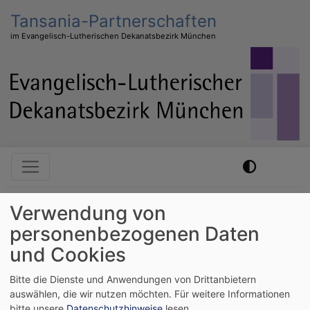
Direkt
Tansania-Partnerschaften
zum
im Evangelisch-Lutherischen Dekanatsbezirk München
Inhalt
Hauptnavigation
Verwendung von
Startseite
Begegnung mit Gästen in München-Süd
personenbezogenen Daten
und Cookies
Begegnung mit
Bitte die Dienste und Anwendungen von Drittanbietern
Gästen in München-
auswählen, die wir nutzen möchten.
Für weitere Informationen
bitte unsere
Datenschutzhinweise
lesen.